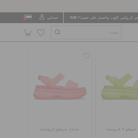
 كروكس كلوب وأحصل على خصم*! 15%
حسابي
 Y فروستد
صندل سوهو فروستد