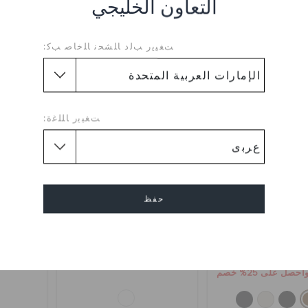
التعاون الخليجي
ﺖﻐﻴﻳﺭ ﺐﻟﺩ ﺎﻠﺸﺤﻧ ﺎﻠﺧﺎﺻ ﺐﻛ:
ﺖﻐﻴﻳﺭ ﺎﻠﻠﻏﺓ:
حفظ
 سوهو بمقدمة Y
صندل سوهو بحزامين
صندل 
إلغاء
د.إ. 279
د.إ.