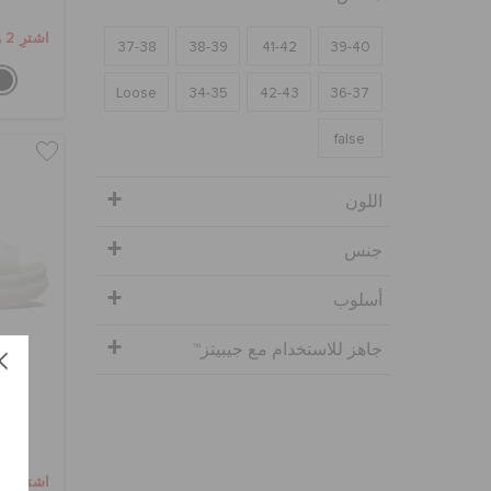
اشترِ 2 واحصل على 25% خصم
37-38
38-39
41-42
39-40
Loose
34-35
42-43
36-37
false
اللون
جنس
أسلوب
جاهز للاستخدام مع جيبيتز™
صند
اشترِ 2 واحصل على 25% خصم