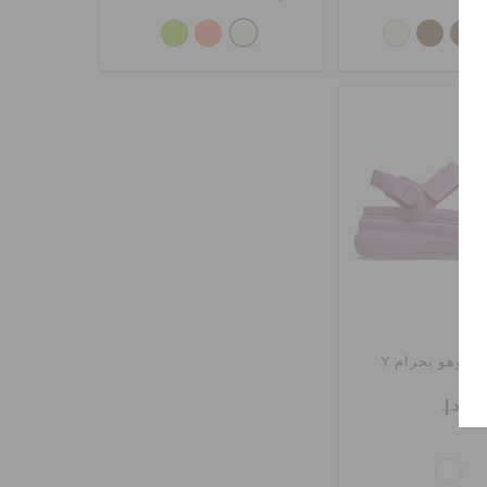
سوهو بحزام Y
د.إ.