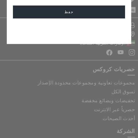
CASH ON
DELIVERY
حفظ
تسجيل الدخول الى حسابي
إلغاء
تحديد موقع المتجر
الإمارات العربية المتحدة
حصريات كروكس
مجموعات تعاونية ومجموعات محدودة الإصدار
تسوق الكل
تخفيضات وبضائع مخفضة
حصرياً عبر الانترنت
أحدث الصيحات
الشركة