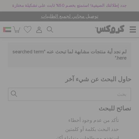
جدد إطلالتك الصيفية! استمتع بخصم 50% ثابت على تشكيلة مختارة
توصيل مجاني لجميع الطلبيات
للنساء
لم نجد أية منتجات مشابهة لما تبحث عنه "
searched term
."
here
للرجال
حاول البحث عن شيء آخر
أطفال
نصائح للبحث
جيبيتز تشارمز
تأكد من عدم وجود أخطاء
حدد البحث بكلمة أو كلمتين
كروكس لمكان العمل
استخدم مصطلحات متداولة أكثر