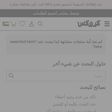
جدد إطلالتك الصيفية! استمتع بخصم 50% ثابت على تشكيلة مختارة
توصيل مجاني لجميع الطلبيات
للنساء
لم نجد أية منتجات مشابهة لما تبحث عنه "
searched term
."
here
للرجال
حاول البحث عن شيء آخر
أطفال
نصائح للبحث
جيبيتز تشارمز
تأكد من عدم وجود أخطاء
حدد البحث بكلمة أو كلمتين
كروكس لمكان العمل
استخدم مصطلحات متداولة أكثر