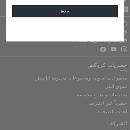
CASH ON
DELIVERY
حفظ
تسجيل الدخول الى حسابي
إلغاء
تحديد موقع المتجر
الإمارات العربية المتحدة
حصريات كروكس
مجموعات تعاونية ومجموعات محدودة الإصدار
تسوق الكل
تخفيضات وبضائع مخفضة
حصرياً عبر الانترنت
أحدث الصيحات
الشركة