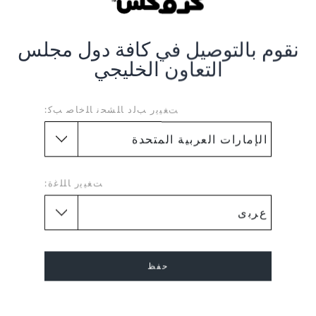
د.إ.
د.إ.
(72%)
د.إ.
نقوم بالتوصيل في كافة دول مجلس
التعاون الخليجي
ﺖﻐﻴﻳﺭ ﺐﻟﺩ ﺎﻠﺸﺤﻧ ﺎﻠﺧﺎﺻ ﺐﻛ:
1
ﺖﻐﻴﻳﺭ ﺎﻠﻠﻏﺓ:
إرجاع بدون عناء
عمليات دفع آمنة
هل غيرت رأيك؟ لا تقلق. عملية
عمليات 
الإرجاع المجانية لدينا تجعل الأمر
اتصال SSL المشفر
سهلاً.
حفظ
JOIN CROCS CLUB
إلغاء
سجل مجانا