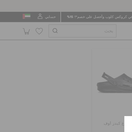
 كروكس كلوب وأحصل على خصم*! 15%
حسابي
 كلوغ كيدز أوف