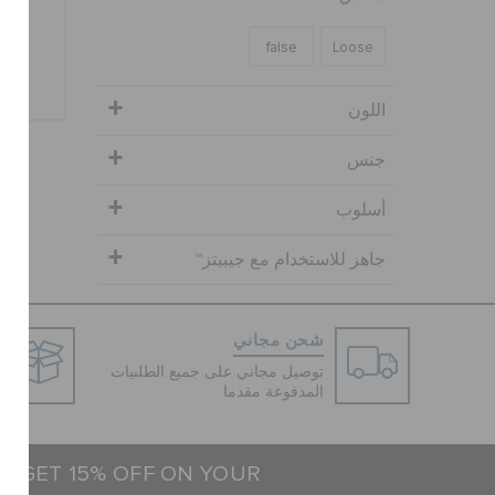
false
Loose
اللون
جنس
أسلوب
جاهز للاستخدام مع جيبيتز™
شحن مجاني
توصيل مجاني على جميع الطلبيات
المدفوعة مقدما
 & GET 15% OFF ON YOUR