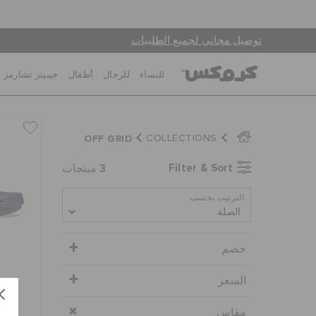
توصيل مجاني لجميع الطلبيات
للنساء
للرجال
أطفال
جيبيتز تشارمز
OFF GRID
COLLECTIONS
3
Filter & Sort
منتجات
الترتيب بحسب
خصم
السعر
ك
مقاس