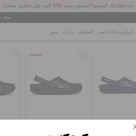
جدد إطلالتك الصيفية! استمتع بخصم 50% ثابت على تشكيلة مختارة
سجل في
كروكس لمكان العمل
الحقائب
تنزيلات
مميز
تخفيضات
لوغ أوف قريد
حذاء كلوغ أوف جيرد
حذاء