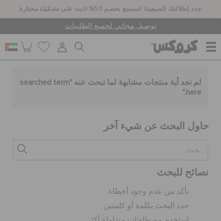
جدد إطلالتك الصيفية! استمتع بخصم 50% ثابت على تشكيلة مختارة
توصيل مجاني لجميع الطلبيات
للنساء
لم نجد أية منتجات مشابهة لما تبحث عنه "
searched term
."
here
للرجال
حاول البحث عن شيء آخر
أطفال
نصائح للبحث
جيبيتز تشارمز
تأكد من عدم وجود أخطاء
حدد البحث بكلمة أو كلمتين
كروكس لمكان العمل
استخدم مصطلحات متداولة أكثر