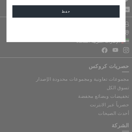
CASH ON
DELIVERY
حفظ
تسجيل الدخول الى حسابي
إلغاء
تحديد موقع المتجر
الإمارات العربية المتحدة
حصريات كروكس
مجموعات تعاونية ومجموعات محدودة الإصدار
تسوق الكل
تخفيضات وبضائع مخفضة
حصرياً عبر الانترنت
أحدث الصيحات
الشركة