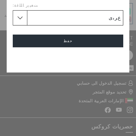
ﺖﻐﻴﻳﺭ ﺎﻠﻠﻏﺓ:
و قسطه على دفعات
أحصل على ما تحب اليوم وادفع على 4 دفعات بدون أي فوائد
عند الدفع في الوقت المحدد
JOIN CROCS CLUB & GET 15% OFF ON YOUR NEXT
حفظ
PURCHASE
سجل مجانا
إلغاء
CASH ON
DELIVERY
تسجيل الدخول الى حسابي
تحديد موقع المتجر
الإمارات العربية المتحدة
حصريات كروكس