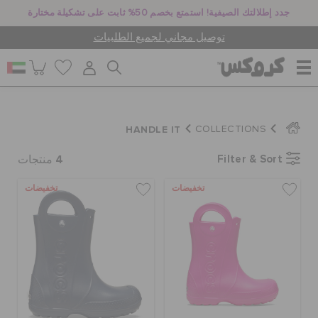
جدد إطلالتك الصيفية! استمتع بخصم 50% ثابت على تشكيلة مختارة
توصيل مجاني لجميع الطلبيات
للنساء
HANDLE IT
COLLECTIONS
4
Filter & Sort
للرجال
منتجات
تخفيضات
تخفيضات
أطفال
جيبيتز تشارمز
كروكس لمكان العمل