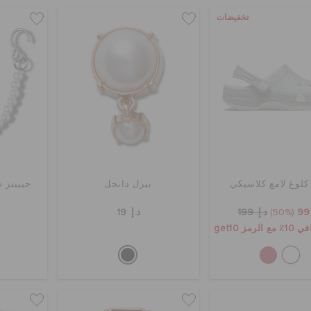
تخفيضات
كلوغ لامع كلاسيكي
بيرل دانجل
جيبيتز 
(50%)
د.إ. 199
د.إ. 19
مز get10