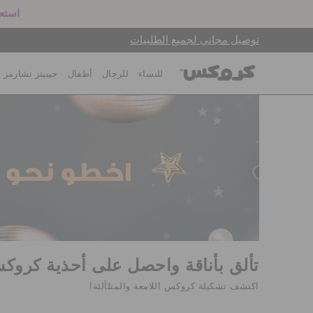
استعد
توصيل مجاني لجميع الطلبيات
للنساء
للرجال
أطفال
جيبيتز تشارمز
تألق بأناقة واحصل على أحذية كروكس
اكتشف تشكيلة كروكس اللامعة والمتلألئة!