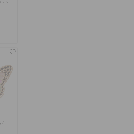
جيبيت
كو