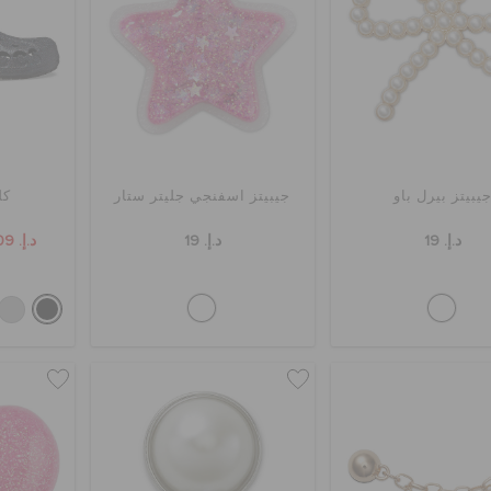
يبيتز بيرل باو
جيبيتز اسفنجي جليتر ستار
كل
د.إ. 19
د.إ. 19
د.إ. 209