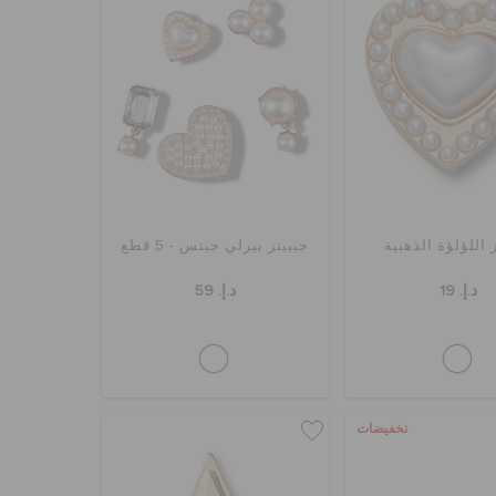
 اللؤلؤة الذهبية
جيبيتز بيرلي جيتس - 5 قطع
د.إ. 19
د.إ. 59
تخفيضات