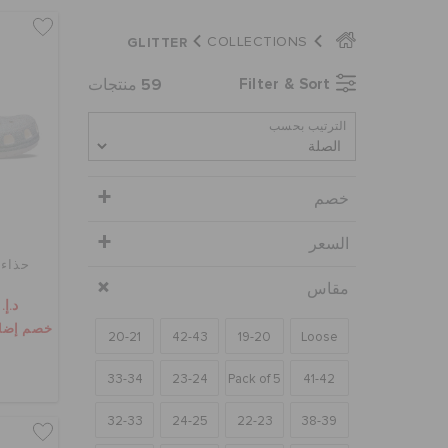
GLITTER
COLLECTIONS
59
Filter & Sort
منتجات
الترتيب بحسب
خصم
السعر
حذاء 
مقاس
د.إ. 99
خصم إضافي 10٪ مع الر
20-21
42-43
19-20
Loose
33-34
23-24
Pack of 5
41-42
32-33
24-25
22-23
38-39