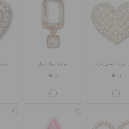
 بيرل كلاستير هارت
جيبيتز جولد بيرل
جيبيتز
د.إ. 19
د.إ. 19