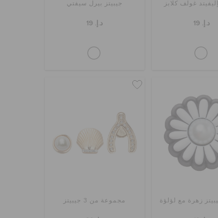
إليفيتد غولف كلابز
جيبيتز بيرل سيفتي
د.إ. 19
د.إ. 19
يتز زهرة مع لؤلؤة
مجموعة من 3 جيبيتز