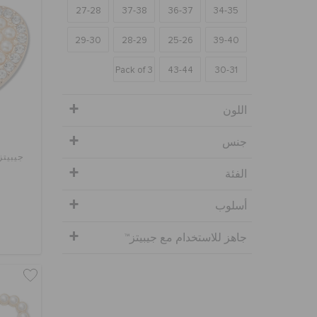
27-28
37-38
36-37
34-35
29-30
28-29
25-26
39-40
Pack of 3
43-44
30-31
اللون
جنس
جيبيتز
الفئة
أسلوب
جاهز للاستخدام مع جيبيتز™