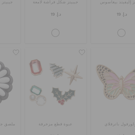
ز إليفيتد بيغاسوس
جيبيتز شكل فراشة لامعة
جيبيتز 
د.إ. 19
د.إ. 19
لورفول باترفلاي
عبوة قطع مزخرفة
ملصق جيب