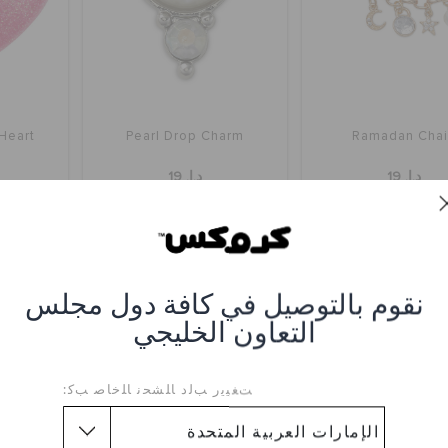
 Heart
Pearl Drop Charm
Ramadan Cha
د.إ. 19
د.إ. 19
أفضل البائعين
نقوم بالتوصيل في كافة دول مجلس
التعاون الخليجي
ﺖﻐﻴﻳﺭ ﺐﻟﺩ ﺎﻠﺸﺤﻧ ﺎﻠﺧﺎﺻ ﺐﻛ: