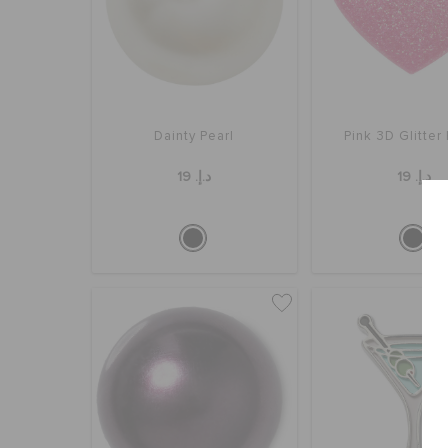
Dainty Pearl
Pink 3D Glitter
د.إ. 19
د.إ. 19