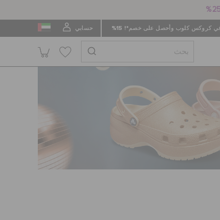
 كروكس كلوب وأحصل على خصم*! 15%
حسابي