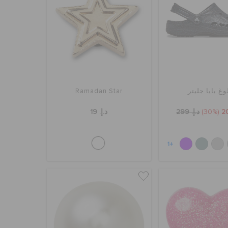
وغ بايا جليتر
Ramadan Star
(30%)
د.إ. 299
د.إ. 19
+1