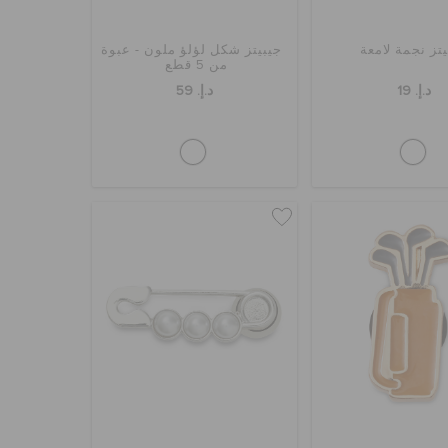
تز نجمة لامعة
جيبيتز شكل لؤلؤ ملون - عبوة
من 5 قطع
د.إ. 19
د.إ. 59