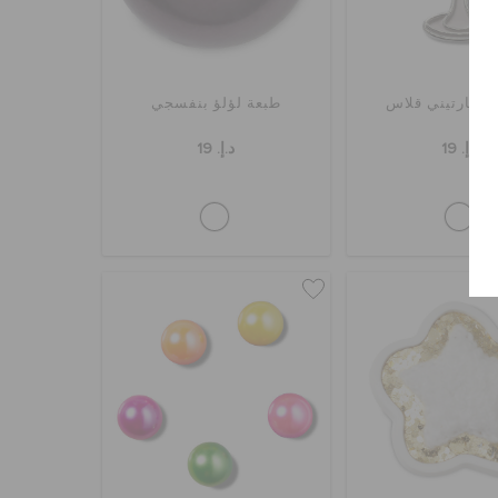
يد مارتيني قلاس
طبعة لؤلؤ بنفسجي
د.إ. 19
د.إ. 19