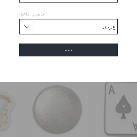
ﺖﻐﻴﻳﺭ ﺎﻠﻠﻏﺓ:
وغ كلاسيك جليتر
جولد بيرل دوم
ايلفات
د.إ. 249
د.إ. 19
حفظ
+7
إلغاء