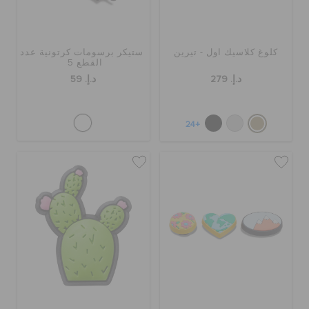
كلوغ كلاسيك اول - تيرين
ستيكر برسومات كرتونية عدد
القطع 5
د.إ. 279
د.إ. 59
+24