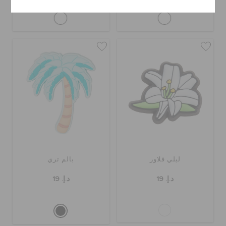
ليلي فلاور
بالم تري
د.إ. 19
د.إ. 19