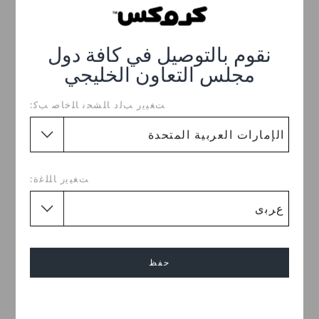
د.إ. 19
د.إ. 19
نقوم بالتوصيل في كافة دول
مجلس التعاون الخليجي
ﺖﻐﻴﻳﺭ ﺐﻟﺩ ﺎﻠﺸﺤﻧ ﺎﻠﺧﺎﺻ ﺐﻛ:
ﺖﻐﻴﻳﺭ ﺎﻠﻠﻏﺓ:
حفظ
سن أند ليف
أوتر سبيس 5 باك
د.إ. 19
د.إ. 59
إلغاء