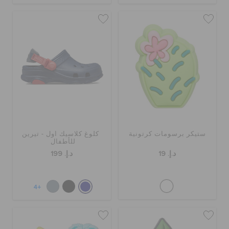
ستيكر برسومات كرتونية
كلوغ كلاسيك اول - تيرين
للأطفال
د.إ. 19
د.إ. 199
+4