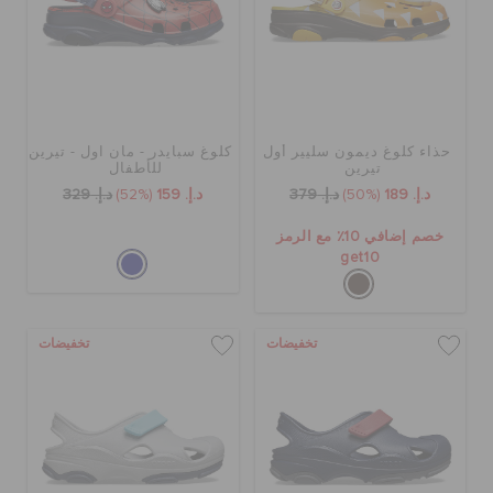
حذاء كلوغ ديمون سليير أول
كلوغ سبايدر - مان اول - تيرين
تيرين
للأطفال
د.إ. 189
(50%)
د.إ. 379
د.إ. 159
(52%)
د.إ. 329
خصم إضافي 10٪ مع الرمز
get10
تخفيضات
تخفيضات