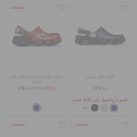
تخفيضات
كلوغ أول تيرين
حذاء أطفال سبايدر مان أول
تيرين
د.إ. 279
د.إ. 139
(50%)
د.إ. 279
اشترِ 2 واحصل على 25% خصم
+24
تخفيضات
تخفيضات