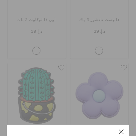
هابيست ناتشور 3 باك
أون ذا لوكأوت 3 باك
د.إ. 39
د.إ. 39
بربل فلاور
كاكتي إن بوت