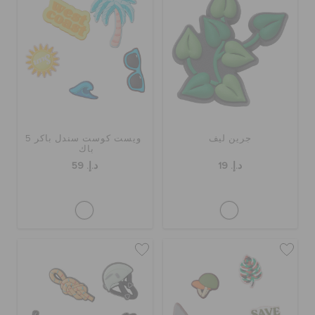
جرين ليف
ويست كوست سندل باكر 5
باك
د.إ. 19
د.إ. 59