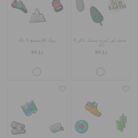
سيف أور إيرث سندل باكر 5
روك كلايمبينج 5 باك
باك
د.إ. 59
د.إ. 59