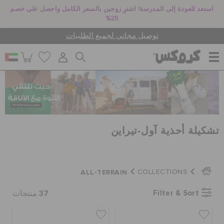
استعد للعودة إلى المدرسة! اشترِ زوجين بالسعر الكامل واحصل على خصم
25%
توصيل مجاني لجميع الطلبيات
للنساء
للرجال
تشكيلة أحذية آول-تيراين
أطفال
ALL-TERRAIN
COLLECTIONS
جيبيتز تشارمز
37
Filter & Sort
منتجات