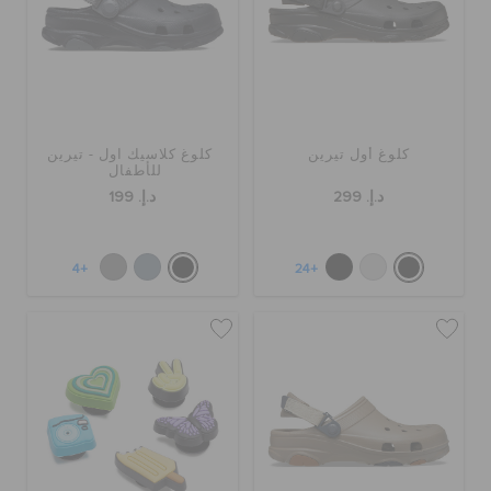
حالة الطلبية
الطلبيات المرتجعة
كلوغ أول تيرين
كلوغ كلاسيك اول - تيرين
للأطفال
خدمة العملاء
د.إ. 299
د.إ. 199
+4
+24