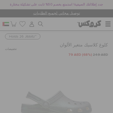
جدد إطلالتك الصيفية! استمتع بخصم 50% ثابت على تشكيلة مختارة
توصيل مجاني لجميع الطلبيات
Holds 26 Jibbitz™
للنساء
كلوغ كلاسيك متغير الألوان
تخفيضات
79 AED
(68%)
249 AED
للرجال
أطفال
جيبيتز تشارمز
كروكس لمكان العمل