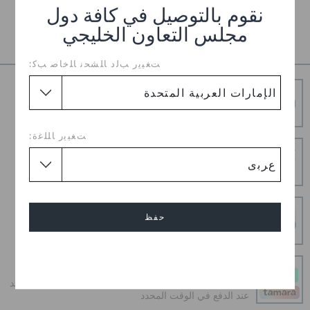
نقوم بالتوصيل في كافة دول
تفاصيل المنتج
مجلس التعاون الخليجي
ﺖﻐﻴﻳﺭ ﺐﻟﺩ ﺎﻠﺸﺤﻧ ﺎﻠﺧﺎﺻ ﺐﻛ:
شحن مجاني
توصيل مجاني على جميع الطلبيات المدفوعة مقدما
ﺖﻐﻴﻳﺭ ﺎﻠﻠﻏﺓ:
إرجاع بدون عناء
هل غيرت رأيك؟ لا تقلق. عملية الإرجاع المجانية لدينا تجعل
الأمر سهلاً.
عمليات دفع آمنة
حفظ
عمليات دفع آمنة 100% باستخدام اتصال SSL المشفر
إلغاء
و قسطه على دفعات
أحصل على ما تحب اليوم وادفع على 4 دفعات بدون أي فوائد
عند الدفع في الوقت المحدد