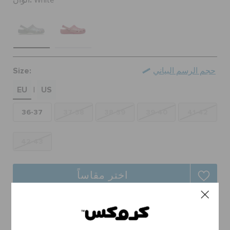
ألوان:
White
حالة الطلبية
الطلبيات المرتجعة
Size:
حجم الرسم البياني
خدمة العملاء
EU
US
|
36-37
37-38
38-39
39-40
41-42
42-43
اختر مقاساً
توصيل مجاني على جميع الطلبيات.
ارجاع مجاني لجميع الطلبات