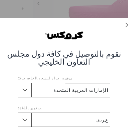
نقوم بالتوصيل في كافة دول مجلس
التعاون الخليجي
ﺖﻐﻴﻳﺭ ﺐﻟﺩ ﺎﻠﺸﺤﻧ ﺎﻠﺧﺎﺻ ﺐﻛ:
ﺖﻐﻴﻳﺭ ﺎﻠﻠﻏﺓ:
فليب II كلاسيك
صر #CR-209402-6UB_Juice