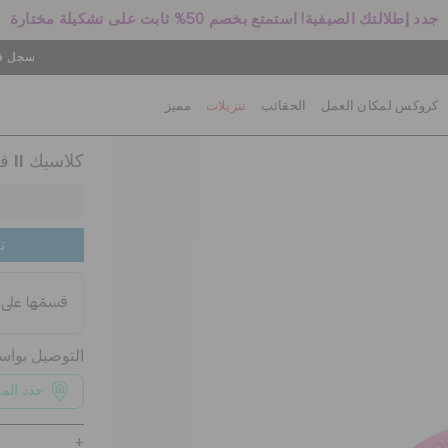
جدد إطلالتك الصيفية! استمتع بخصم 50% ثابت على تشكيلة مختارة
سجل في
كروكس لمكان العمل
الحقائب
تنزيلات
مميز
فليب II كلاسيك
ت
التوصيل بوا
حدد الم