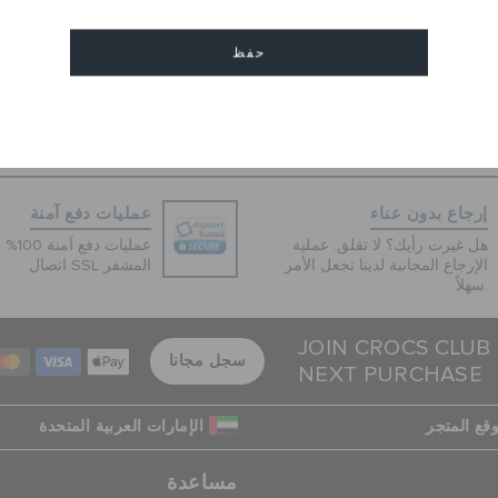
كلاسيكية المتنوعة من كروكس،
التركيز على : القصة ، الملمس
حفظ
ايكونيك كروكس كمفورت، ويمكن
EU :
Loose
إلغاء
إرجاع بدون عناء
عمليات دفع آمنة
هل غيرت رأيك؟ لا تقلق. عملية
عمليات 
الإرجاع المجانية لدينا تجعل الأمر
اتصال SSL المشفر
سهلاً.
JOIN CROCS CLUB
سجل مجانا
NEXT PURCHASE
قع المتجر
الإمارات العربية المتحدة
مساعدة