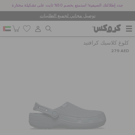
جدد إطلالتك الصيفية! استمتع بخصم 50% ثابت على تشكيلة مختارة
توصيل مجاني لجميع الطلبيات
كلوغ كلاسيك كرافتيد
للنساء
279 AED
للرجال
أطفال
جيبيتز تشارمز
كروكس لمكان العمل