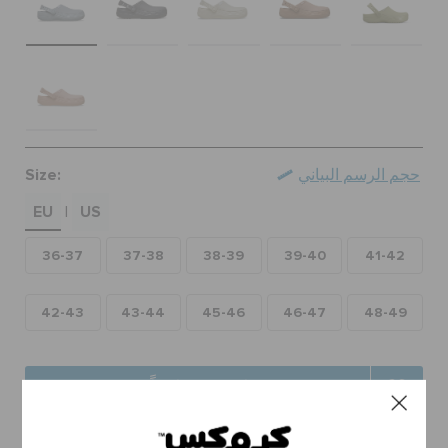
حالة الطلبية
الطلبيات المرتجعة
خدمة العملاء
Size:
حجم الرسم البياني
EU
US
|
36-37
37-38
38-39
39-40
41-42
42-43
43-44
45-46
46-47
48-49
اختر مقاساً
توصيل مجاني على جميع الطلبيات.