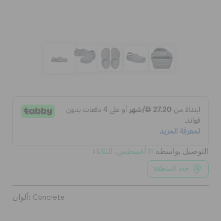
الحقائب
تنزيلات
مميز
تسجيل الدخول / اشتراك
التوصيل بواسطه
11 أغسطس، الثلاثاء
قائمة الامنيات
حدد المنطقة
ألوان:
Concrete
تحديد موقع المتجر