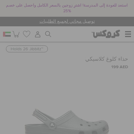
استعد للعودة إلى المدرسة! اشترِ زوجين بالسعر الكامل واحصل على خصم
25%
توصيل مجاني لجميع الطلبيات
Holds 26 Jibbitz™
للنساء
حذاء كلوغ كلاسيكي
199 AED
للرجال
أطفال
جيبيتز تشارمز