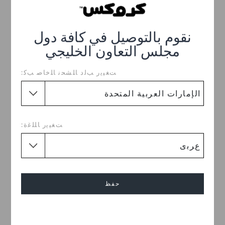
نقوم بالتوصيل في كافة دول
مجلس التعاون الخليجي
ﺖﻐﻴﻳﺭ ﺐﻟﺩ ﺎﻠﺸﺤﻧ ﺎﻠﺧﺎﺻ ﺐﻛ:
Size:
حجم الرسم البياني
EU
US
|
ﺖﻐﻴﻳﺭ ﺎﻠﻠﻏﺓ:
34-35
35-36
36-37
37-38
38-39
39-40
41-42
42-43
43-44
45-46
حفظ
46-47
48-49
49-50
50-51
إلغاء
اختر مقاساً