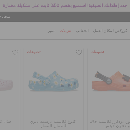
جدد إطلالتك الصيفية! استمتع بخصم 50% ثابت على تشكيلة مختارة
سجل في
كروكس لمكان العمل
الحقائب
تنزيلات
مميز
تخفيضات
تخفيضات
وغ تودلرز كلاسيك جاك
كلوغ كلاسيك برسمة ديزي
حذاء ك
و لانترن لايتس
للأطفال الصغار