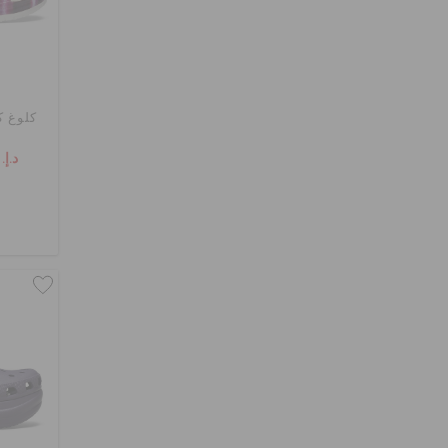
كلوغ ك
د.إ. 49