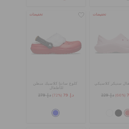
تخفيضات
تخفيضات
ال سنيكر كلاسيكي
كلوغ سانتا كلاسيك مبطن
للأطفال
(66%)
د.إ. 229
د.إ. 79
(72%)
د.إ. 279