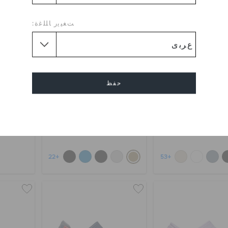
ﺖﻐﻴﻳﺭ ﺎﻠﻠﻏﺓ:
حفظ
كلوغ كلاسيك
كلوغ كلاسيك اول - تيرين
كلوغ فن ل
إلغاء
د.إ. 149
د.إ. 279
د.إ. 49
+22
+53