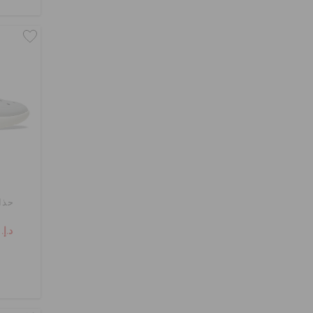
حذا
د.إ. 79