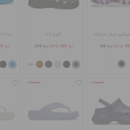
روكس ليتلز جرافيك
كلوغ بايا
حذاء كل
(62%)
د.إ. 129
د.إ. 169
(39%)
د.إ. 279
د.إ. 159
+36
تخفيضات
تخفيضات