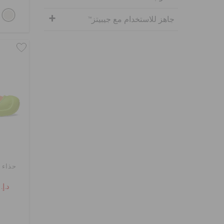
جاهز للاستخدام مع جيبيتز™
حذاء 
د.إ. 79