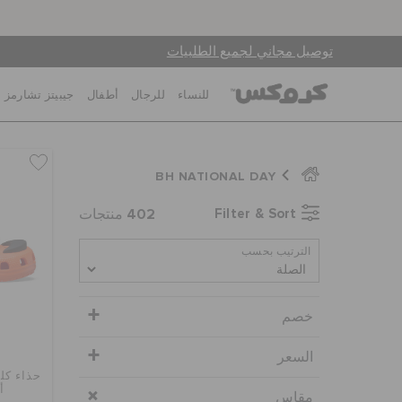
توصيل مجاني لجميع الطلبيات
للنساء
للرجال
أطفال
جيبيتز تشارمز
BH NATIONAL DAY
402
Filter & Sort
منتجات
الترتيب بحسب
خصم
السعر
حذاء كل
أ
مقاس