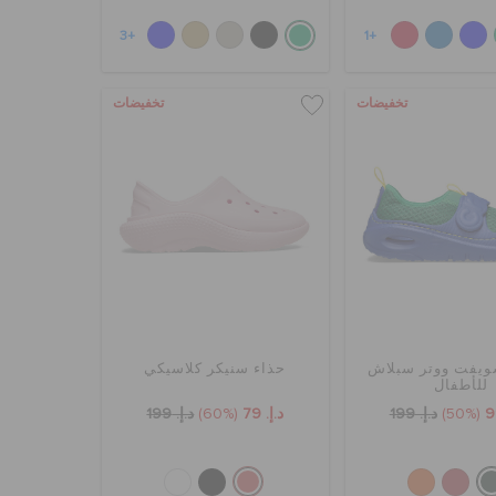
+3
+1
تخفيضات
تخفيضات
ويفت ووتر سبلاش
حذاء سنيكر كلاسيكي
للأطفال
(50%)
د.إ. 199
د.إ. 79
(60%)
د.إ. 199