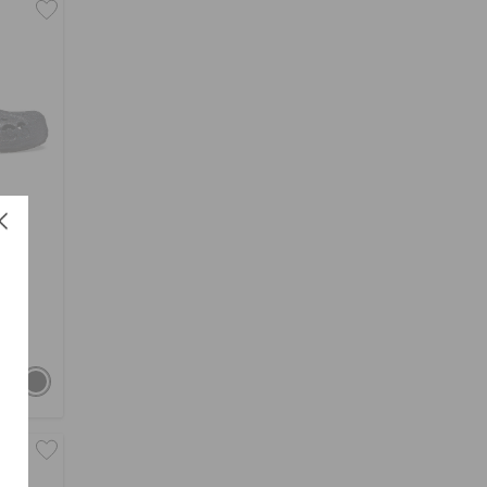
ك
د.إ. 209