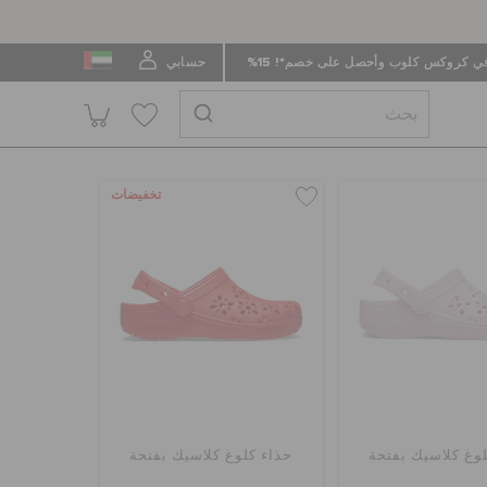
 كروكس كلوب وأحصل على خصم*! 15%
حسابي
تخفيضات
لوغ كلاسيك بفتحة
حذاء كلوغ كلاسيك بفتحة