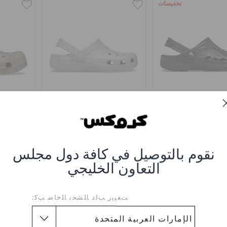
تخفيضات
لوغ بايا جليتر
كلوغ كلاسيك جليتر
كلوغ ك
(30%)
د.إ. 299
د.إ. 249
نقوم بالتوصيل في كافة دول مجلس
التعاون الخليجي
+7
+1
ﺖﻐﻴﻳﺭ ﺐﻟﺩ ﺎﻠﺸﺤﻧ ﺎﻠﺧﺎﺻ ﺐﻛ: