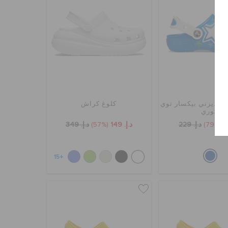
اب ديزني بيكسار توي
كلوغ كراش
ستوري
(79%)
د.إ. 229
د.إ. 149
(57%)
د.إ. 349
+15