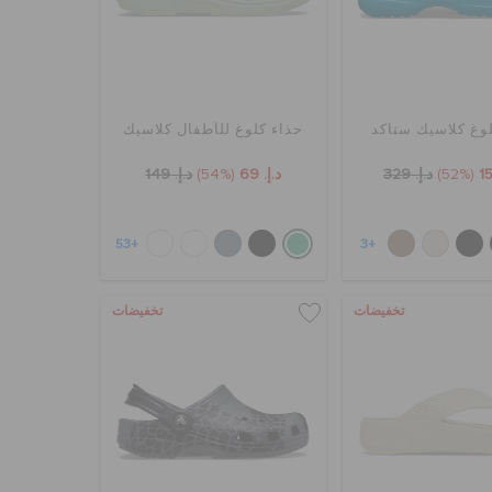
وغ كلاسيك ستاكد
حذاء كلوغ للأطفال كلاسيك
(52%)
د.إ. 329
د.إ. 69
(54%)
د.إ. 149
+53
+3
تخفيضات
تخفيضات