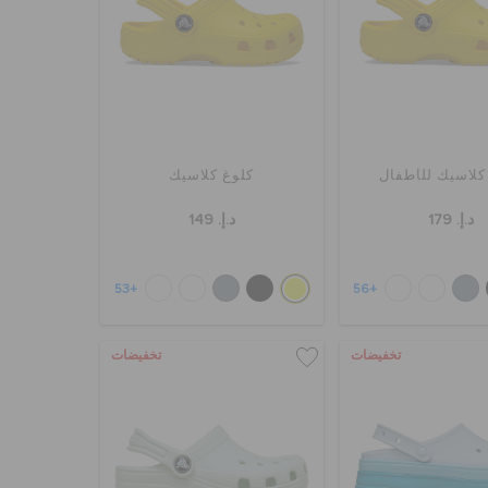
كلاسيك للأطفال
كلوغ كلاسيك
د.إ. 179
د.إ. 149
+53
+56
تخفيضات
تخفيضات