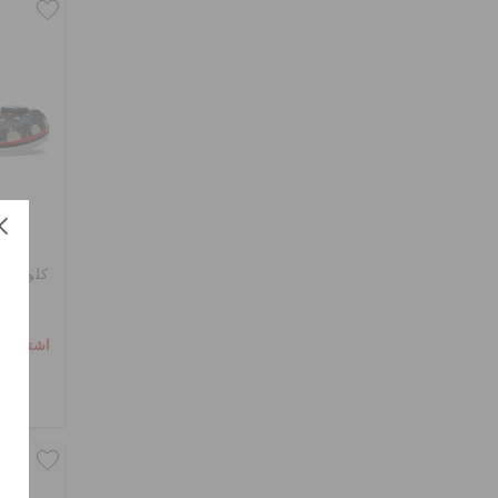
كلوغ بط
اشترِ 2 واحصل على 25% خصم