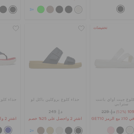
+3
تخفيضات
لوغ جيت أواي باتنت
حذاء كلوغ بروكلين باكل لو
حذاء كلوغ
سترابي
(52%)
د.إ. 229
د.إ. 249
ز GET10
اشترِ 2 واحصل على 25% خصم
اشترِ 2 واحصل على 25% خصم
+2