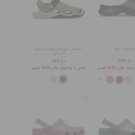
بشب باي
صندل سويفت ووتر شبكي
للرجال
د.إ. 249
د.إ. 299
اشترِ 2 واحصل على 25% خصم
+1