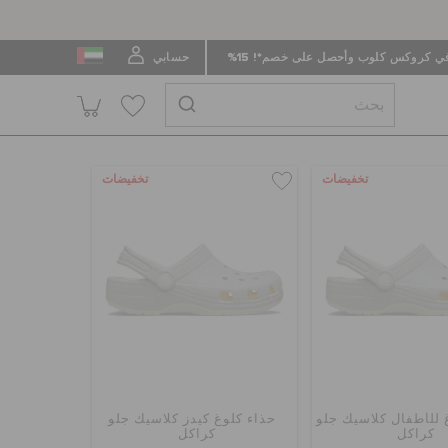
 كروكس كلوب وأحصل على خصم*! 15%
حسابي
تخفيضات
تخفيضات
 للأطفال كلاسيك جلو
حذاء كلوغ كيدز كلاسيك جلو
كراكل
كراكل