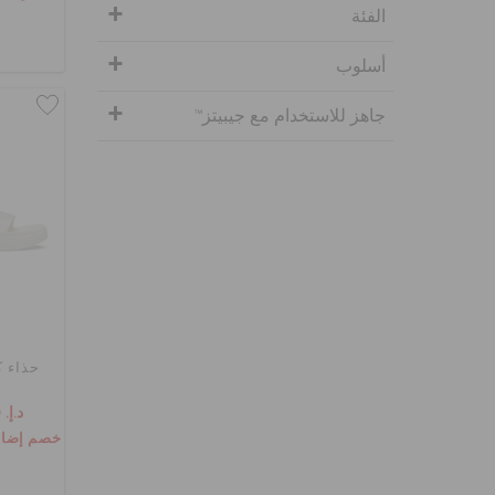
الفئة
أسلوب
جاهز للاستخدام مع جيبيتز™
حذاء ك
د.إ. 109
خصم إضافي 10٪ مع الرم