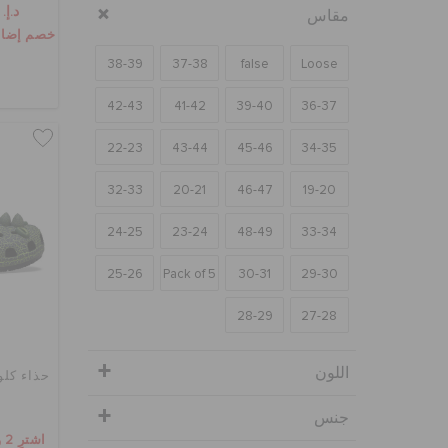
د.إ. 99
مقاس
خصم إضافي 10٪ مع الرم
38-39
37-38
false
Loose
42-43
41-42
39-40
36-37
22-23
43-44
45-46
34-35
32-33
20-21
46-47
19-20
24-25
23-24
48-49
33-34
25-26
Pack of 5
30-31
29-30
28-29
27-28
اللون
حذاء كلو
جنس
اشترِ 2 واحصل على 25% خصم