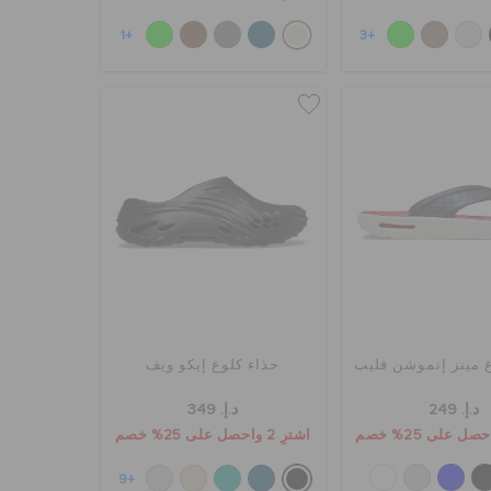
+1
+3
 مينز إنموشن فليب
حذاء كلوغ إيكو ويف
د.إ. 249
د.إ. 349
اشترِ 2 واحصل على 25% خصم
+9