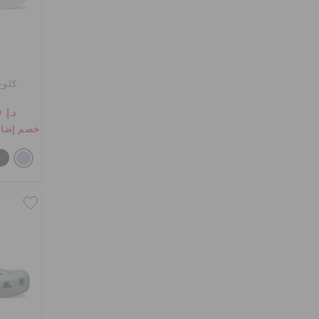
كلوغ
د.إ. 169
خصم إضافي 10٪ مع الرم