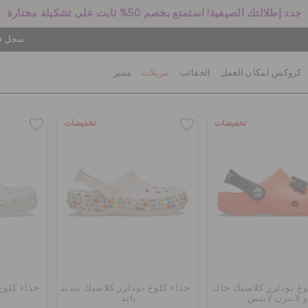
جدد إطلالتك الصيفية! استمتع بخصم 50% ثابت على تشكيلة مختارة
سجل في
كروكس لمكان العمل
الحقائب
تنزيلات
مميز
تخفيضات
تخفيضات
وغ تودلرز كلاسيك جاك
حذاء كلوغ تودلرز كلاسيك بيديد
حذاء كلوغ
و لانترن لايتس
باند