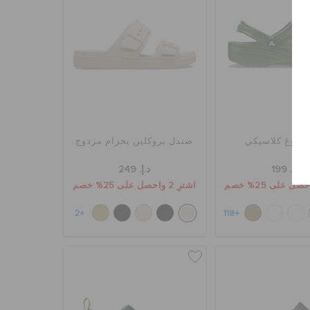
 كلوغ كلاسيكي
صندل بروكلين بحزام مزدوج
د.إ. 199
د.إ. 249
اشترِ 2 واحصل على 25% خصم
+2
+118