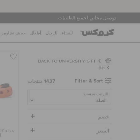
توصيل مجاني لجميع الطلبيات
للنساء
للرجال
أطفال
جيبيتز تشارمز
BACK TO UNIVERSITY GIFT
BH
1437
Filter & Sort
منتجات
الترتيب بحسب
خصم
السعر
حذاء كل
أ