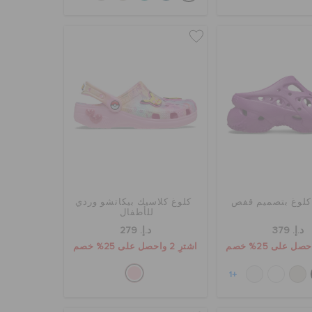
لوغ بتصميم قفص
كلوغ كلاسيك بيكاتشو وردي
للأطفال
د.إ. 379
د.إ. 279
اشترِ 2 واحصل على 25% خصم
+1