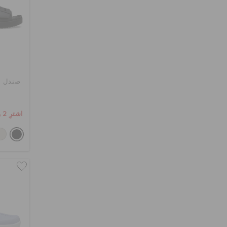
صندل ب
اشترِ 2 واحصل على 25% خصم