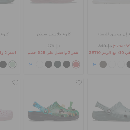
 إن موشن للنساء
كلوغ كلاسيك سنيكر
كلوغ 
(52%)
د.إ. 349
د.إ. 279
ز GET10
اشترِ 2 واحصل على 25% خصم
اشترِ 2 واحصل على 25% خصم
+1
+1