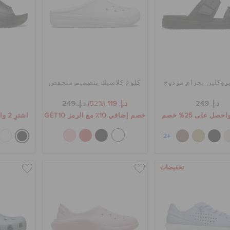
روكلين بحزام مزدوج
كلوغ كلاسيك بتصميم منخفض
ش
د.إ. 249
د.إ. 119
(52%)
د.إ. 249
خصم إضافي 10٪ مع الرمز GET10
اشترِ 2 واحصل على 25% خصم
+2
تخفيضات