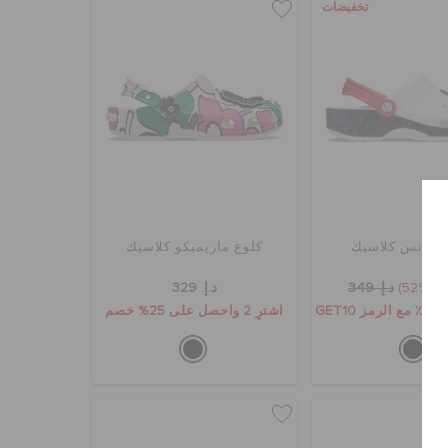
تخفيضات
بيناتس كلاسيك
كلوغ ماريميكو كلاسيك
(52%)
د.إ. 349
د.إ. 329
GET1
اشترِ 2 واحصل على 25% خصم