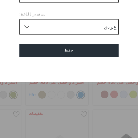
ﺖﻐﻴﻳﺭ ﺎﻠﻠﻏﺓ:
حفظ
غ كلاسيك بفواكه
حذاء كلوغ كلاسيكي
حذاء
إلغاء
د.إ. 249
د.إ. 199
اشترِ 2 واحصل على 25% خصم
اشترِ 2 واحصل على 25% خصم
+118
تخفيضات