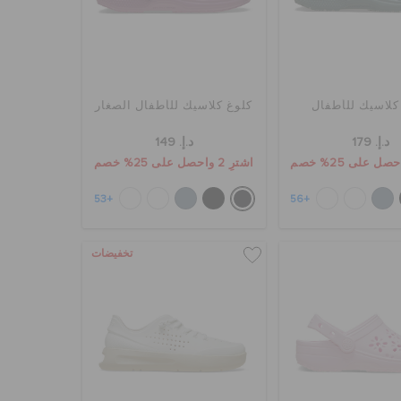
كلاسيك للأطفال
كلوغ كلاسيك للأطفال الصغار
د.إ. 179
د.إ. 149
اشترِ 2 واحصل على 25% خصم
+53
+56
تخفيضات