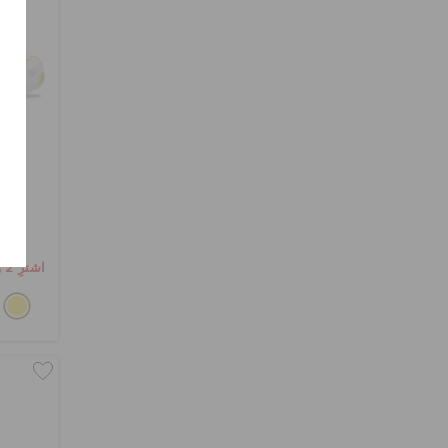
كلو
اشترِ 2 واحصل على 25% خصم