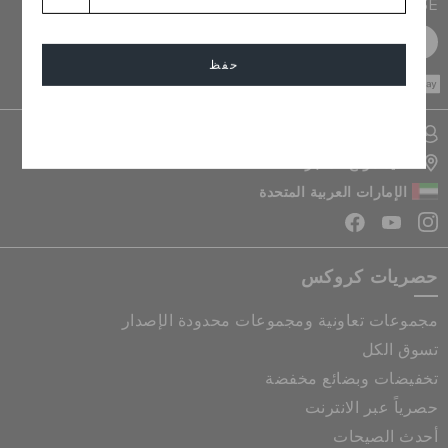
PURCHASE
سجل مجانا
حفظ
CASH ON
DELIVERY
إلغاء
تسجيل الدخول الى حسابي
تحديد موقع المتجر
الإمارات العربية المتحدة
حصريات كروكس
مجموعات تعاونية ومجموعات محدودة الإصدار
تسوق الكل
تخفيضات وبضائع مخفضة
حصرياً عبر الانترنت
أحدث الصيحات