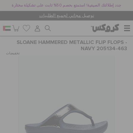
جدد إطلالتك الصيفية! استمتع بخصم 50% ثابت على تشكيلة مختارة
توصيل مجاني لجميع الطلبيات
SLOANE HAMMERED METALLIC FLIP FLOPS -
للنساء
NAVY 205134-463
تخفيضات
للرجال
أطفال
جيبيتز تشارمز
كروكس لمكان العمل