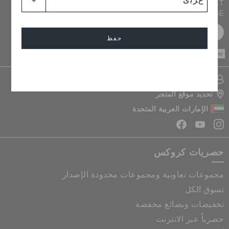
JOIN CROCS CLUB & GET 15% OFF ON YOUR NEXT
PURCHASE
سجل مجانا
حفظ
CASH ON
DELIVERY
إلغاء
تسجيل الدخول الى حسابي
تحديد موقع المتجر
الإمارات العربية المتحدة
حصريات كروكس
مجموعات تعاونية ومجموعات محدودة الإصدار
تسوق الكل
تخفيضات وبضائع مخفضة
حصرياً عبر الانترنت