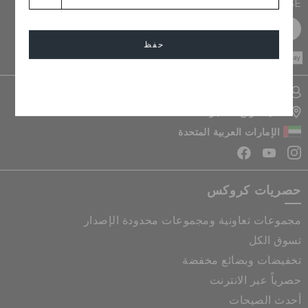
PURCHASE
سجل مجانا
حفظ
CASH ON
DELIVERY
إلغاء
تسجيل الدخول الى حسابي
تحديد موقع المتجر
الإمارات العربية المتحدة
حصريات كروكس
مجموعات تعاونية ومجموعات محدودة الإصدار
تسوق الكل
تخفيضات وبضائع مخفضة
حصرياً عبر الانترنت
أحدث الصيحات