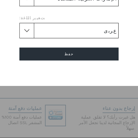
Truly feminine and stylish, t
from Crocs is a gorgeous to s
occasions in style and comfor
ﺖﻐﻴﻳﺭ ﺎﻠﻠﻏﺓ:
ankle straps, this pair of we
that ensures snug fit. With i
material and Croslite foam fo
feel and lightweight feel, th
more refines contemporary s
حفظ
Wedge
طول الكعب :
إلغاء
Round
شكل القدم :
Sole :
Synthetic Sole
إرجاع بدون عناء
عمليات دفع آمنة
هل غيرت رأيك؟ لا تقلق. عملية
عمليات 
الإرجاع المجانية لدينا تجعل الأمر
اتصال SSL المشفر
سهلاً.