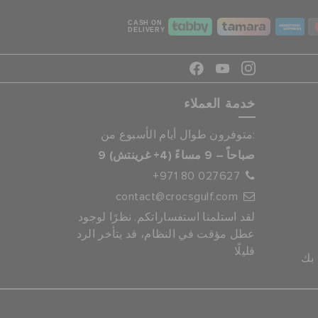
CASH ON
DELIVERY
خدمة العملاء
متوفرون طوال أيام الأسبوع من:
9 صباحاً – 9 مساءً (4+ غرينتش)
+971 80 027627
contact@crocsgulf.com
لقد استلمنا استفساراتكم. نظرًا لوجود
عطل مؤقت في النظام، قد يتأخر الرد
قليلًا
 بك