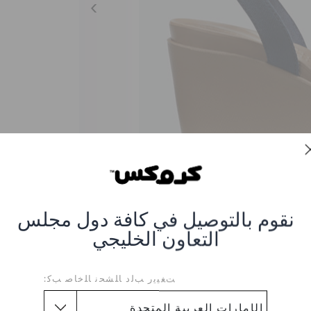
نقوم بالتوصيل في كافة دول مجلس
التعاون الخليجي
Leigh II Ankle Strap 
ﺖﻐﻴﻳﺭ ﺐﻟﺩ ﺎﻠﺸﺤﻧ ﺎﻠﺧﺎﺻ ﺐﻛ:
لعنصر #204950-4BM-NAVY