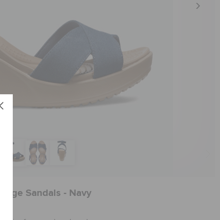
Wedge Sandals - Navy
ا