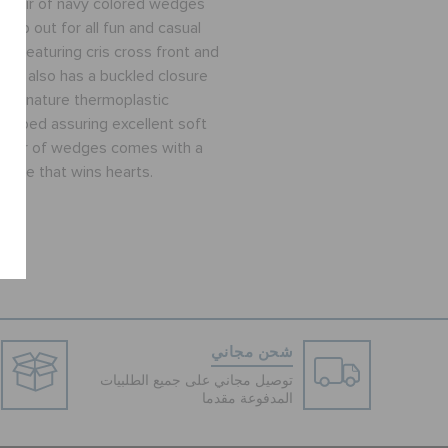
his pair of navy colored wedges
tep out for all fun and casual
t. Featuring cris cross front and
dges also has a buckled closure
ts signature thermoplastic
ot bed assuring excellent soft
is pair of wedges comes with a
hape that wins hearts.
شحن مجاني
توصيل مجاني على جميع الطلبيات
المدفوعة مقدما