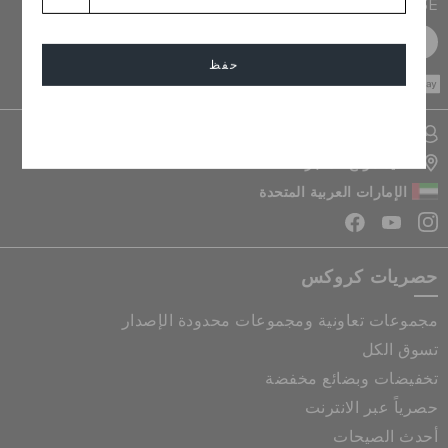
PURCHASE
سجل مجانا
حفظ
CASH ON
DELIVERY
إلغاء
تسجيل الدخول الى حسابي
تحديد موقع المتجر
الإمارات العربية المتحدة
حصريات كروكس
مجموعات تعاونية ومجموعات محدودة الإصدار
تسوق الكل
تخفيضات وبضائع مخفضة
حصرياً عبر الانترنت
أحدث الصيحات