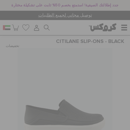
جدد إطلالتك الصيفية! استمتع بخصم 50% ثابت على تشكيلة مختارة
توصيل مجاني لجميع الطلبيات
CITILANE SLIP-ONS - BLACK
للنساء
تخفيضات
للرجال
أطفال
جيبيتز تشارمز
كروكس لمكان العمل