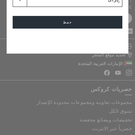
JOIN CROCS CLUB & GET 15% OFF ON YOUR NEXT
PURCHASE
سجل مجانا
حفظ
CASH ON
DELIVERY
إلغاء
تسجيل الدخول الى حسابي
تحديد موقع المتجر
الإمارات العربية المتحدة
حصريات كروكس
مجموعات تعاونية ومجموعات محدودة الإصدار
تسوق الكل
تخفيضات وبضائع مخفضة
حصرياً عبر الانترنت