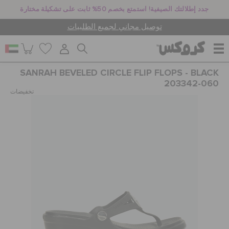
جدد إطلالتك الصيفية! استمتع بخصم 50% ثابت على تشكيلة مختارة
توصيل مجاني لجميع الطلبيات
SANRAH BEVELED CIRCLE FLIP FLOPS - BLACK
للنساء
203342-060
تخفيضات
للرجال
أطفال
جيبيتز تشارمز
كروكس لمكان العمل