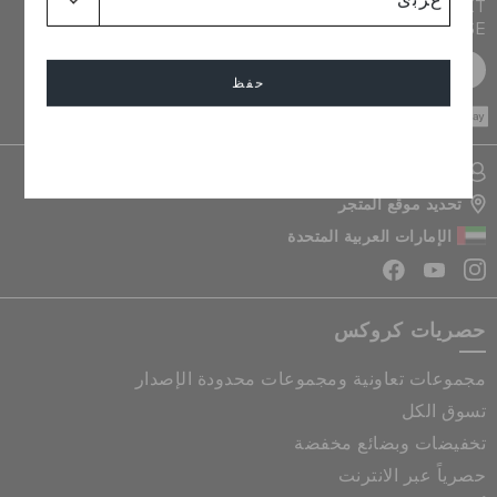
JOIN CROCS CLUB & GET 15% OFF ON YOUR NEXT
PURCHASE
سجل مجانا
حفظ
CASH ON
DELIVERY
إلغاء
تسجيل الدخول الى حسابي
تحديد موقع المتجر
الإمارات العربية المتحدة
حصريات كروكس
مجموعات تعاونية ومجموعات محدودة الإصدار
تسوق الكل
تخفيضات وبضائع مخفضة
حصرياً عبر الانترنت