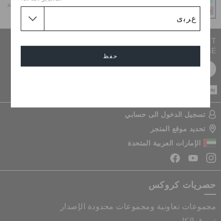
أحصل على ما تحب اليوم وادفع على 4 دفعات بدون أي فوائد
عند الدفع في الوقت المحدد
JOIN CROCS CLUB & GET 15% OFF ON YOUR NEXT
PURCHASE
حفظ
سجل مجانا
إلغاء
CASH ON
DELIVERY
تسجيل الدخول الى حسابي
تحديد موقع المتجر
الإمارات العربية المتحدة
حصريات كروكس
مجموعات تعاونية ومجموعات محدودة الإصدار