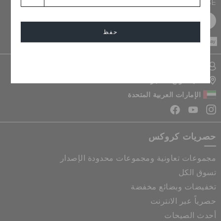
PURCHASE
سجل مجانا
حفظ
CASH ON
DELIVERY
إلغاء
تسجيل الدخول الى حسابي
تحديد موقع المتجر
الإمارات العربية المتحدة
حصريات كروكس
مجموعات تعاونية ومجموعات محدودة الإصدار
تسوق الكل
تخفيضات وبضائع مخفضة
حصرياً عبر الانترنت
أحدث الصيحات