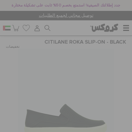
جدد إطلالتك الصيفية! استمتع بخصم 50% ثابت على تشكيلة مختارة
توصيل مجاني لجميع الطلبيات
CITILANE ROKA SLIP-ON - BLACK
للنساء
تخفيضات
للرجال
أطفال
جيبيتز تشارمز
كروكس لمكان العمل