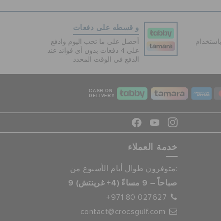
و قسطه على دفعات
دفع آمنة 100% باستخدام
أحصل على ما تحب اليوم وادفع
على 4 دفعات بدون أي فوائد عند
الدفع في الوقت المحدد
CASH ON
DELIVERY
خدمة العملاء
متوفرون طوال أيام الأسبوع من:
9 صباحاً – 9 مساءً (4+ غرينتش)
+971 80 027627
contact@crocsgulf.com