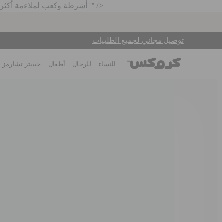
أشرطة وكعب لملاءمة أكثر إحكامًا ™: خفيف الوزن. مرن. 360 درجة راحة. فتحات لمزيد من التهوية صديق للماء ويطفو ؛ يزن أونصات فقط سهل التنظيف وسريع الجفاف "" />
توصيل مجاني لجميع الطلبيات
للنساء
للرجال
أطفال
جيبيتز تشارمز