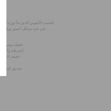
الشبب الأيقوني الذي بدأ ثورة الرا
في حبه بشكل أعمق يومًا بعد
خفيف ومريح بش
< li> أشرطة وكعب
™: خفيف الوزن. مرن. 360 درجة راحة.
صديق للماء و
سهل 