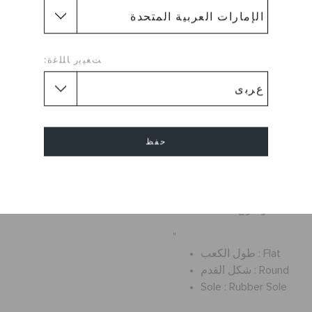
"
أصلي. مريح. عملي
ﺖﻐﻴﻳﺭ ﺎﻠﻠﻏﺓ:
حة حول العالم! حذاء مريح ستقع
 يوم. تتميز أحذية كروكس بخفة
الوزن.
كل لا يصدق عند انتعاله
 لملاءمة أكثر إحكامًا
حفظ
فتحات لمزيد من التهوية
إلغاء
يطفو ؛ يزن أونصات فقط
التنظيف وسريع الجفاف
"
Flat
طول الكعب :
Round
شكل القدم :
Sole :
Rubber Sole