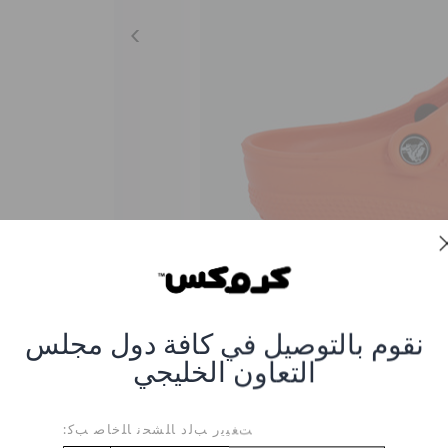
نقوم بالتوصيل في كافة دول مجلس
التعاون الخليجي
Comfortable Classic 
ﺖﻐﻴﻳﺭ ﺐﻟﺩ ﺎﻠﺸﺤﻧ ﺎﻠﺧﺎﺻ ﺐﻛ:
ر #10001-817-TANGERINE